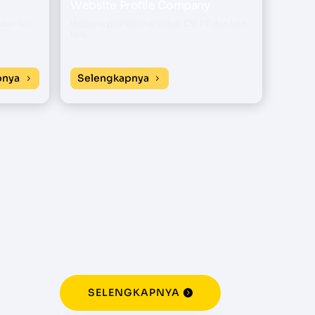
Website Profile Company
dan lain
Website profesional untuk CV, PT dan lain
lain.
pnya
Selengkapnya
SELENGKAPNYA