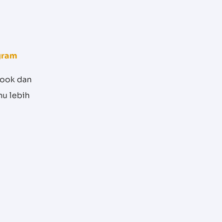
gram
book dan
u lebih