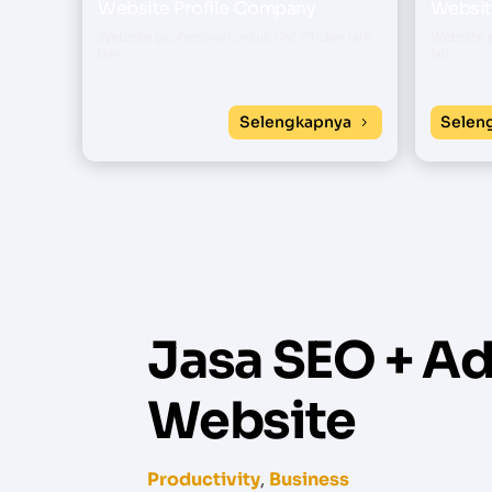
Website Profile Company
Website
Website profesional untuk CV, PT dan lain
Website p
lain.
lain.
Selengkapnya
Selen
Jasa SEO + A
Website
Productivity
,
Business