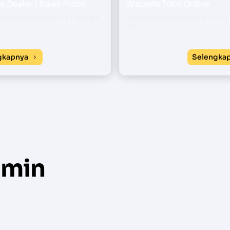
 Dealer / Sales Mobil
Website Toko Online
rofesional untuk CV, PT dan lain
Website profesional untuk CV, PT 
lain.
gkapnya
Selengka
dmin